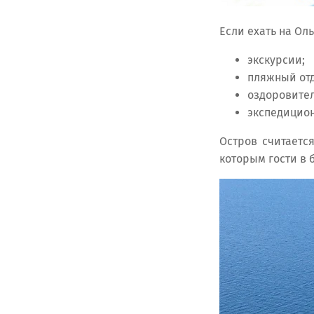
Если ехать на Ол
экскурсии;
пляжный от
оздоровител
экспедицион
Остров считаетс
которым гости в 