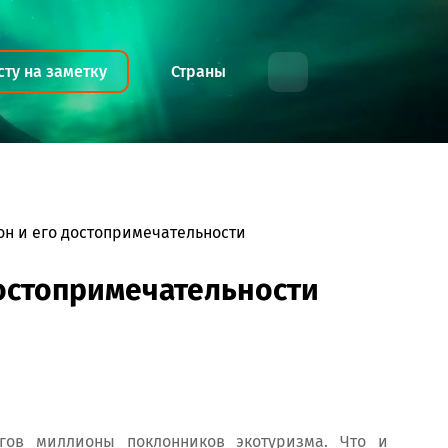
сту на заметку
Страны
...
он и его достопримечательности
достопримечательности
гов миллионы поклонников экотуризма. Что и