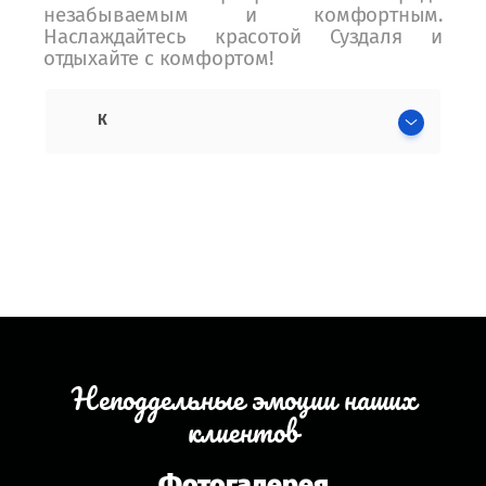
незабываемым и комфортным.
Наслаждайтесь красотой Суздаля и
отдыхайте с комфортом!
К
Неподдельные эмоции наших
клиентов
Фотогалерея